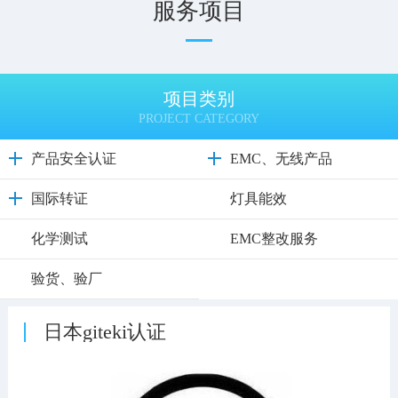
服务项目
项目类别
PROJECT CATEGORY
产品安全认证
EMC、无线产品
国际转证
灯具能效
化学测试
EMC整改服务
验货、验厂
日本giteki认证